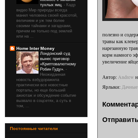
тухлых яиц.
-
Кадр
видео Мир природы всегда
манил человека своей красотой,
величием и уж тем более
своими тайнами и загадками,
причем не только под землей
полезно и содер
или на ...
травы как клеве
нарезанную трав
Home Inter Money
Лондонский суд
корм намного эф
вынес приговор
увеличение яйце
«Криптовалютному
Робин Гуду».
-
Неожиданная
Автор:
Andrew
новость взбудоражила
практически все новостные
Ярлыки:
Дачные
порталы, но еще больший
ажиотаж и обсуждение событие
вызвало в соцсетях, а суть в
Комментар
том, ...
Отправить
Постоянные читатели