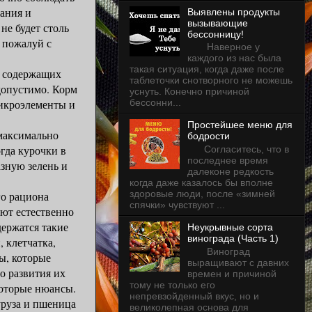
ания и
Выявлены продукты
вызывающие
 не будет столь
бессонницу!
м пожалуй с
Наверное у
каждого из нас была
такая ситуация, когда даже после
 содержащих
таблеточки снотворного не можешь
допустимо. Корм
уснуть. Конечно причиной
микроэлементы и
бессонни...
Простейшее меню для
максимально
бодрости
гда курочки в
Согласитесь, что в
последнее время
азную зелень и
далеконе редкость
когда даже казалось бы вполне
здоровые люди, после «зимней
 рациона
спячки» чувствуют ...
яют естественно
держатся такие
Неукрывные сорта
винограда (Часть 1)
 клетчатка,
Виноград
ы, которые
выращивают с давних
о развития их
времен и причиной
тому не только его
екоторые нюансы.
непревзойденный вкус, но и
руза и пшеница
великолепная основа для