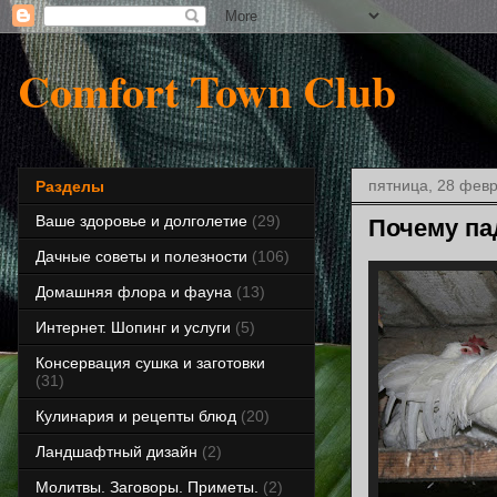
Comfort Town Club
пятница, 28 февр
Разделы
Ваше здоровье и долголетие
(29)
Почему пад
Дачные советы и полезности
(106)
Домашняя флора и фауна
(13)
Интернет. Шопинг и услуги
(5)
Консервация сушка и заготовки
(31)
Кулинария и рецепты блюд
(20)
Ландшафтный дизайн
(2)
Молитвы. Заговоры. Приметы.
(2)