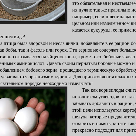
это обязательная и неотъемле
их нужно так же правильно ис
например, если пшеница дает
цельном или измельченном вид
касается кукурузы, ее примен
ченном виде!
ица была здоровой и несла яички, добавляйте в ее рацион бо
как бобы, так и фасоль или горох. Эти зерновые содержат большо
отворно сказывается на яйценоскости, кроме того, бобовые явля
енимых аминокислот. Давать своим пернатым бобовые можно и 
 добавлением бобового зерна, прошедшего термическую обработк
 усваиваются организмом курицы. Для приготовления влажных 
язательном порядке необходимо измельчать!
Так как корнеплоды счита
источником углеводов, их так 
забывать добавлять в рацион, 
этой цели используется карто
шелуха, которые предваритель
отварить и помять, кстати так
прекрасно подходит для приг