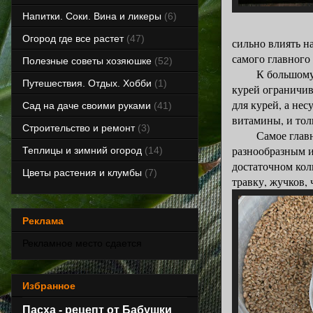
Напитки. Соки. Вина и ликеры
(6)
Огород где все растет
(47)
сильно влиять на
самого главного
Полезные советы хозяюшке
(52)
К большому сож
Путешествия. Отдых. Хобби
(1)
курей ограничив
для курей, а не
Сад на даче своими руками
(41)
витамины, и тол
Строительство и ремонт
(3)
Самое главное 
разнообразным и
Теплицы и зимний огород
(14)
достаточном кол
Цветы растения и клумбы
(7)
травку, жучков, ч
Реклама
Рекламное место сдается
Избранное
Пасха - рецепт от Бабушки