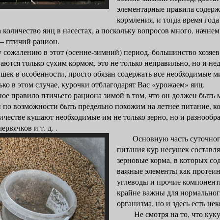
элементарные правила содерж
кормления, и тогда время года
 количество яиц в насестах, а поскольку вопросов много, начне
 – птичий рацион.
алению в этот (осенне-зимний) период, большинство хозяев
аются только сухим кормом, это не только неправильно, но и не
сушек в особенности, просто обязан содержать все необходимые 
ько в этом случае, курочки отблагодарят Вас «урожаем» яиц.
правило птичьего рациона зимой в том, что он должен быть 
 по возможности быть предельно похожим на летнее питание, ко
ичестве кушают необходимые им не только зерно, но и разнообр
ервячков и т. д. .
Основную часть суточного
питания кур несушек составл
зерновые корма, в которых со
важные элементы как протеин,
углеводы и прочие компонент
крайне важны для нормальног
организма, но и здесь есть н
Не смотря на то, что куку