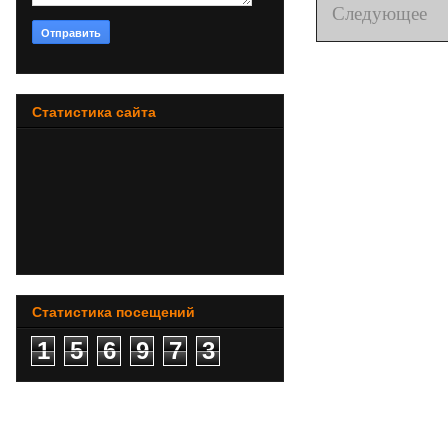
Следующее
Статистика сайта
Статистика посещений
1
5
6
9
7
3