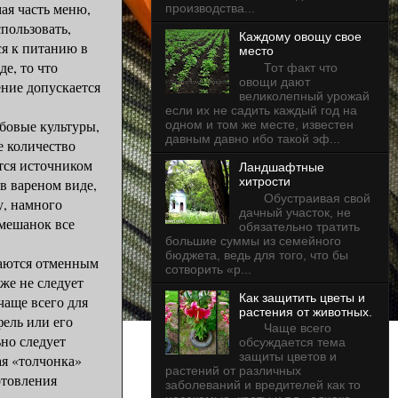
мая часть меню,
производства...
пользовать,
Каждому овощу свое
ся к питанию в
место
е, то что
Тот факт что
овощи дают
ение допускается
великолепный урожай
если их не садить каждый год на
бовые культуры,
одном и том же месте, известен
давным давно ибо такой эф...
е количество
ются источником
Ландшафтные
хитрости
в вареном виде,
Обустраивая свой
у, намного
дачный участок, не
мешанок все
обязательно тратить
большие суммы из семейного
бюджета, ведь для того, что бы
ются отменным
сотворить «р...
же не следует
Как защитить цветы и
чаще всего для
растения от животных.
фель или его
Чаще всего
но следует
обсуждается тема
защиты цветов и
ая «толчонка»
растений от различных
отовления
заболеваний и вредителей как то