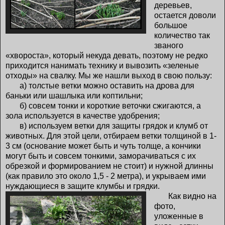
деревьев,
остается доволи
большое
количество так
званого
«хвороста», который некуда девать, поэтому не редко
приходится нанимать технику и вывозить «зеленые
отходы» на свалку. Мы же нашли выход в свою пользу:
а) толстые ветки можно оставить на дрова для
баньки или шашлыка или коптильни;
б) совсем тонки и короткие веточки сжигаются, а
зола используется в качестве удобрения;
в) используем ветки для защиты грядок и клумб от
животных. Для этой цели, отбираем ветки толщиной в 1-
3 см (основание может быть и чуть толще, а кончики
могут быть и совсем тонкими, заморачиваться с их
обрезкой и формированием не стоит) и нужной длинны
(как правило это около 1,5 - 2 метра), и укрываем ими
нуждающиеся в защите клумбы и грядки.
Как видно на
фото,
уложенные в