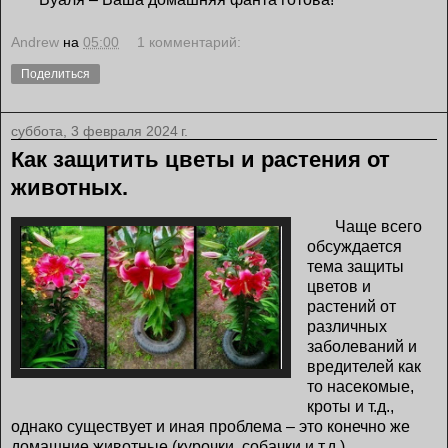
Andrew
на
05:00
1 комментарий:
Поделиться
суббота, 3 февраля 2024 г.
Как защитить цветы и растения от
животных.
Чаще всего
обсуждается
тема защиты
цветов и
растений от
различных
заболеваний и
вредителей как
то насекомые,
кроты и т.д.,
однако существует и иная проблема – это конечно же
домашние животные (курочки, собачки и т.д.).