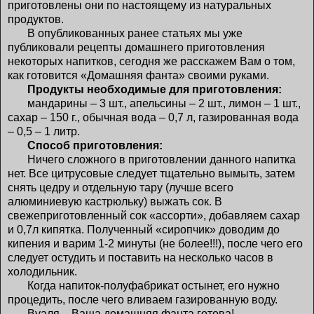
приготовлены они по настоящему из натуральных
продуктов.
В опубликованных ранее статьях мы уже
публиковали рецепты домашнего приготовления
некоторых напитков, сегодня же расскажем Вам о том,
как готовится «Домашняя фанта» своими руками.
Продукты необходимые для приготовления:
мандарины – 3 шт., апельсины – 2 шт., лимон – 1 шт.,
сахар – 150 г., обычная вода – 0,7 л, газированная вода
– 0,5 – 1 литр.
Способ приготовления:
Ничего сложного в приготовлении данного напитка
нет. Все цитрусовые следует тщательно вымыть, затем
снять цедру и отдельную тару (лучше всего
алюминиевую кастрюльку) выжать сок. В
свежеприготовленный сок «ассорти», добавляем сахар
и 0,7л кипятка. Полученный «сиропчик» доводим до
кипения и варим 1-2 минуты (не более!!!), после чего его
следует остудить и поставить на несколько часов в
холодильник.
Когда напиток-полуфабрикат остынет, его нужно
процедить, после чего вливаем газированную воду.
Вуаля – Ваша домашняя фанта готова!