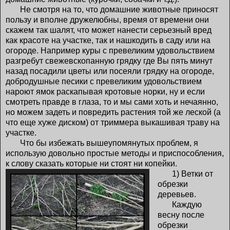
Не смотря на то, что домашние животные приносят
пользу и вполне дружелюбны, время от времени они
скажем так шалят, что может нанести серьезный вред
как красоте на участке, так и нашкодить в саду или на
огороде. Например куры с превеликим удовольствием
разгребут свежевскопанную грядку где Вы пять минут
назад посадили цветы или посеяли грядку на огороде,
добродушные песики с превеликим удовольствием
нароют ямок раскапывая кротовые норки, ну и если
смотреть правде в глаза, то и мы сами хоть и нечаянно,
но можем задеть и повредить растения той же леской (а
что еще хуже диском) от триммера выкашивая траву на
участке.
Что бы избежать вышеупомянутых проблем, я
использую довольно простые методы и приспособления,
к слову сказать которые ни стоят ни копейки.
1) Ветки от
обрезки
деревьев.
Каждую
весну после
обрезки