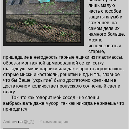
лишь малую
часть способов
защиты клумб и
саженцев, на
самом деле их
намного больше,
можно
использовать и
старые,
пришедшие в негодность тарные ящики из пластмассы,
обрезки монтажной армированной сетки, сетку
фасадную, мини парники или даже просто агроволокно,
старые миски и кастрюли, решетки и т.д. и т.п., главное
что бы Ваше "укрытие" было достаточно крепким и в
достаточном количестве пропускало солнечный свет и
влагу.
Так что как говорит мой сосед - не спеши
выбрасывать даже мусор, так как никогда не знаешь что
пригодится.
Andrew
на
05:27
2 комментария: