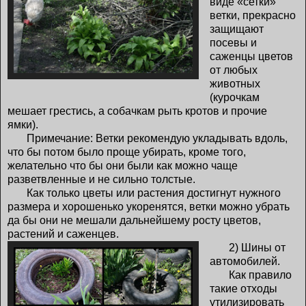
виде «сетки»
ветки, прекрасно
защищают
посевы и
саженцы цветов
от любых
животных
(курочкам
мешает грестись, а собачкам рыть кротов и прочие
ямки).
Примечание: Ветки рекомендую укладывать вдоль,
что бы потом было проще убирать, кроме того,
желательно что бы они были как можно чаще
разветвленные и не сильно толстые.
Как только цветы или растения достигнут нужного
размера и хорошенько укоренятся, ветки можно убрать
да бы они не мешали дальнейшему росту цветов,
растений и саженцев.
2) Шины от
автомобилей.
Как правило
такие отходы
утилизировать