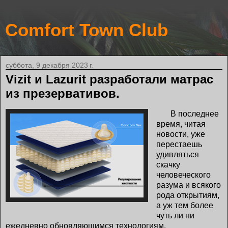
Comfort Town Club
суббота, 9 декабря 2023 г.
Vizit и Lazurit разработали матрас
из презервативов.
В последнее
время, читая
новости, уже
перестаешь
удивляться
скачку
человеческого
разума и всякого
рода открытиям,
а уж тем более
чуть ли ни
ежедневно обновляющимся технологиям.