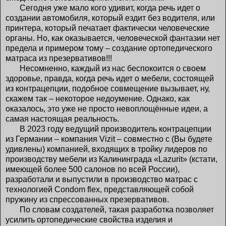
Сегодня уже мало кого удивит, когда речь идет о
создании автомобиля, который ездит без водителя, или
принтера, который печатает фактически человеческие
органы. Но, как оказывается, человеческой фантазии нет
предела и примером тому – создание ортопедического
матраса из презервативов!!!
Несомненно, каждый из нас беспокоится о своем
здоровье, правда, когда речь идет о мебели, состоящей
из контрацепции, подобное совмещение вызывает, ну,
скажем так – некоторое недоумение. Однако, как
оказалось, это уже не просто невоплощённые идеи, а
самая настоящая реальность.
В 2023 году ведущий производитель контрацепции
из Германии – компания Vizit – совместно с (Вы будете
удивлены) компанией, входящих в тройку лидеров по
производству мебели из Калининграда «Lazurit» (кстати,
имеющей более 500 салонов по всей России),
разработали и выпустили в производство матрас с
технологией Condom flex, представляющей собой
пружину из спрессованных презервативов.
По словам создателей, такая разработка позволяет
усилить ортопедические свойства изделия и