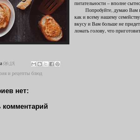
питательности – вполне сытно
Попробуйте, думаю Вам и
как и всему нашему семейству
вкусу и Вам больше не придет
ломать голову, что приготовит
на
06:18
рия и рецепты блюд
иев нет:
 комментарий