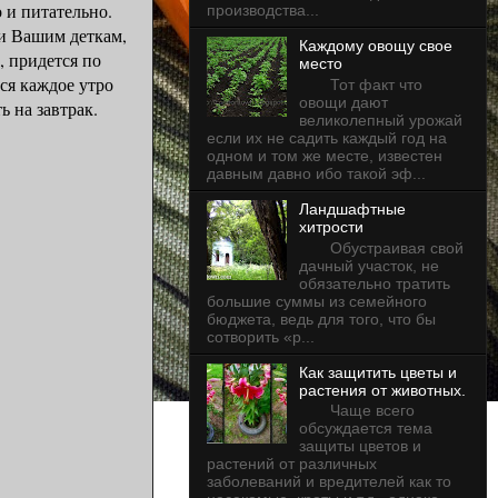
 и питательно.
производства...
 Вашим деткам,
Каждому овощу свое
, придется по
место
ся каждое утро
Тот факт что
овощи дают
ь на завтрак.
великолепный урожай
если их не садить каждый год на
одном и том же месте, известен
давным давно ибо такой эф...
Ландшафтные
хитрости
Обустраивая свой
дачный участок, не
обязательно тратить
большие суммы из семейного
бюджета, ведь для того, что бы
сотворить «р...
Как защитить цветы и
растения от животных.
Чаще всего
обсуждается тема
защиты цветов и
растений от различных
заболеваний и вредителей как то