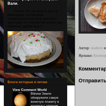
Вали.
Пасха, это не просто дата в
календаре, а поистине
знаменательный день для всех
христиан, это торжество жизни над
смертью, добра над з...
Автор:
Andrew
Ярлыки:
Кулина
Комментар
Отправить
Блоги которые я читаю
View Comment World
Вблизи Земли
обнаружили самую
вонючую планету в
космосе с запахом