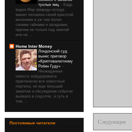
тухлых яиц.
-
Кадр
видео Мир природы всегда
манил человека своей красотой,
величием и уж тем более
своими тайнами и загадками,
причем не только под землей
или на ...
Home Inter Money
Лондонский суд
вынес приговор
«Криптовалютному
Робин Гуду».
-
Неожиданная
новость взбудоражила
практически все новостные
порталы, но еще больший
ажиотаж и обсуждение событие
вызвало в соцсетях, а суть в
том, ...
Следующее
Постоянные читатели