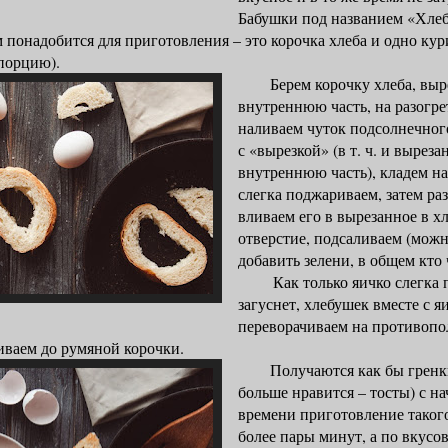
Бабушки под названием «Хлеб
адобится для приготовления – это корочка хлеба и одно кури
 порцию).
Берем корочку хлеба, выре
внутреннюю часть, на разогр
наливаем чуток подсолнечног
с «вырезкой» (в т. ч. и вырез
внутреннюю часть), кладем на
слегка поджариваем, затем ра
вливаем его в вырезанное в х
отверстие, подсаливаем (можн
добавить зелени, в общем кто 
Как только яичко слегка п
загуснет, хлебушек вместе с я
переворачиваем на противоп
иваем до румяной корочки.
Получаются как бы гренки
больше нравится – тосты) с н
времени приготовление такого
более пары минут, а по вкусо