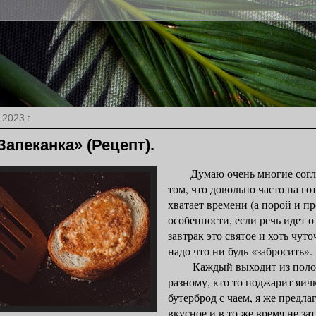
2023 г.
апеканка» (Рецепт).
Думаю очень многие соглас
том, что довольно часто на го
хватает времени (а порой и пр
особенности, если речь идет о 
завтрак это святое и хоть чуто
надо что ни будь «забросить».
Каждый выходит из поло
разному, кто то поджарит яичк
бутерброд с чаем, я же предла
вкусное и в то же время не за