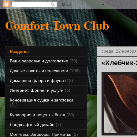
Comfort Town Club
среда, 22 ноября 
Разделы
Ваше здоровье и долголетие
(29)
«Хлебчик-З
Дачные советы и полезности
(106)
Домашняя флора и фауна
(13)
Интернет. Шопинг и услуги
(5)
Консервация сушка и заготовки
(31)
Кулинария и рецепты блюд
(20)
Ландшафтный дизайн
(2)
Молитвы. Заговоры. Приметы.
(2)