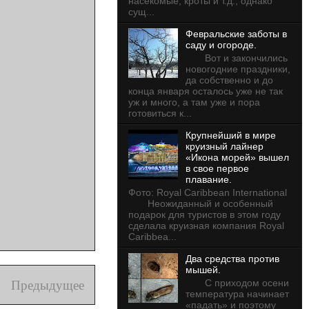
насекомые, кроты и т.д., однако
сущ...
Февральские заботы в
саду и огороде.
Вот и закончились
новогодние праздники,
да собственно и до
конца января осталось уже не так
уж и много, а там уже и пора
готовиться к...
Крупнейший в мире
круизный лайнер
«Икона морей» вышел
в свое первое
плавание.
Фото: Royal Caribbean International
Неожиданный и особенный
подарок для туристов в этом году
сделала круизная компания Royal
Caribbea...
Два средства против
мышей.
Предыдущее
С приходом осени
температура начинает
«падать» и поэтому