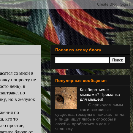
Поиск по этому блогу
ятся со мной в
товку попросту не
Популярные сообщения
осто лень), в
Как бороться с
завтраке, но
мышами? Приманка
чку, но в желудок
для мышей!
С приходом зимы
как и все живые
жения по
существа, грызуны в поисках тепла
а, кто то
и пищи ищут любые способы и
лазейки пробраться в дом к
гаю простое,
человеку....
тратное блюдо от