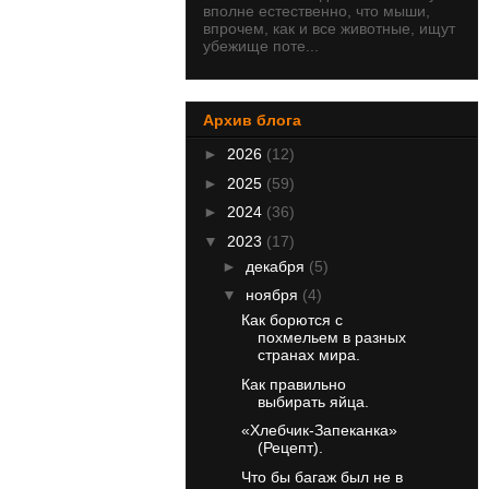
вполне естественно, что мыши,
впрочем, как и все животные, ищут
убежище поте...
Архив блога
►
2026
(12)
►
2025
(59)
►
2024
(36)
▼
2023
(17)
►
декабря
(5)
▼
ноября
(4)
Как борются с
похмельем в разных
странах мира.
Как правильно
выбирать яйца.
«Хлебчик-Запеканка»
(Рецепт).
Что бы багаж был не в