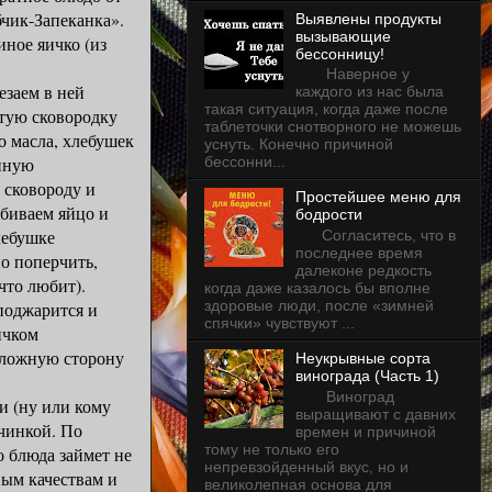
чик-Запеканка».
Выявлены продукты
вызывающие
ное яичко (из
бессонницу!
Наверное у
заем в ней
каждого из нас была
такая ситуация, когда даже после
етую сковородку
таблеточки снотворного не можешь
о масла, хлебушек
уснуть. Конечно причиной
анную
бессонни...
 сковороду и
Простейшее меню для
збиваем яйцо и
бодрости
лебушке
Согласитесь, что в
последнее время
о поперчить,
далеконе редкость
что любит).
когда даже казалось бы вполне
здоровые люди, после «зимней
оджарится и
спячки» чувствуют ...
ичком
оложную сторону
Неукрывные сорта
винограда (Часть 1)
Виноград
 (ну или кому
выращивают с давних
ачинкой. По
времен и причиной
тому не только его
 блюда займет не
непревзойденный вкус, но и
вым качествам и
великолепная основа для