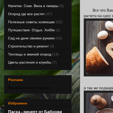
Напитки. Соки. Вина и ликеры
(6)
Все что Вам пон
Огород где все растет
(47)
расчета на одну
Полезные советы хозяюшке
(52)
Путешествия. Отдых. Хобби
(1)
Сад на даче своими руками
(41)
Строительство и ремонт
(3)
Теплицы и зимний огород
(14)
Цветы растения и клумбы
(7)
Реклама
и так же поджар
Рекламное место сдается
Избранное
Пасха - рецепт от Бабушки