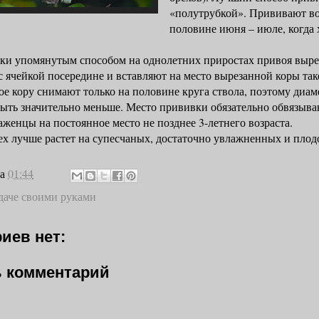
«полутрубкой». Прививают во
половине июня – июле, когда 
помянутым способом на однолетних приростах привоя вырез
 с ячейкой посередине и вставляют на место вырезанной коры так
ое кору снимают только на половине круга ствола, поэтому диам
ыть значительно меньше. Место прививки обязательно обвязыва
женцы на постоянное место не позднее 3-летнего возраста.
учше растет на супесчаных, достаточно увлажненных и плод
на
01:44
даче своими руками
иев нет:
 комментарий