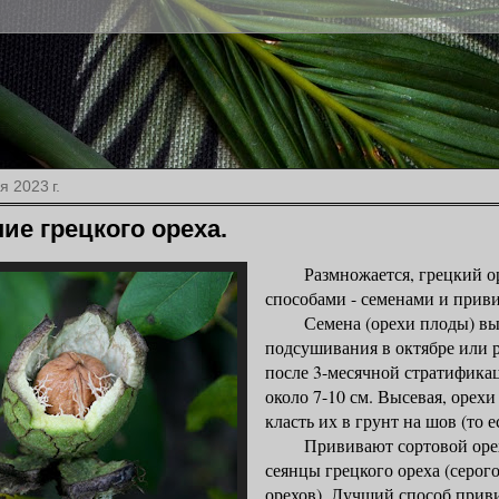
я 2023 г.
ие грецкого ореха.
Размножается, грецкий ор
способами - семенами и прив
Семена (орехи плоды) выс
подсушивания в октябре или 
после 3-месячной стратифика
около 7-10 см. Высевая, орехи
класть их в грунт на шов (то е
Прививают сортовой орех 
сеянцы грецкого ореха (серог
орехов). Лучший способ прив