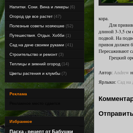
Напитки. Соки. Вина и ликеры
(6)
Огород где все растет
(47)
кора.
Для прививки у
Полезные советы хозяюшке
(52)
длиной 3-3,5 см
Путешествия. Отдых. Хобби
(1)
подвой. На подв
привоя должен б
Сад на даче своими руками
(41)
Пересаживают са
Строительство и ремонт
(3)
Грецкий орех л
Теплицы и зимний огород
(14)
Автор:
Andrew
Цветы растения и клумбы
(7)
Ярлыки:
Сад на 
Реклама
Комментар
Рекламное место сдается
Отправить
Избранное
Пасха - рецепт от Бабушки