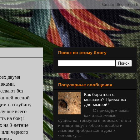
Поиск по этому блогу
ех двумя
ивками.
Популярные сообщения
евают без
Как бороться с
ранней весной
мышами? Приманка
ции на глубину
для мышей!
С приходом зимы
 лучше всего
как и все живые
сть на бок)!
существа, грызуны в поисках тепла
на 3-летние
и пищи ищут любые способы и
лазейки пробраться в дом к
о или черного
человеку....
ивки -