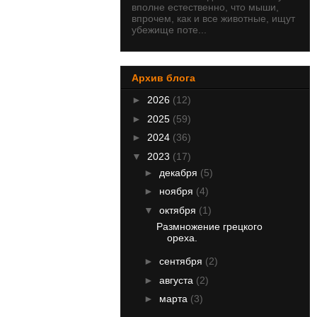
вполне естественно, что мыши,
впрочем, как и все животные, ищут
убежище поте...
Архив блога
►
2026
(12)
►
2025
(59)
►
2024
(36)
▼
2023
(17)
►
декабря
(5)
►
ноября
(4)
▼
октября
(1)
Размножение грецкого
ореха.
►
сентября
(2)
►
августа
(2)
►
марта
(3)