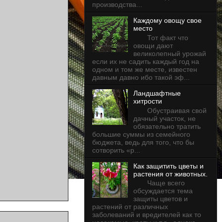
производства...
Каждому овощу свое
место
Тот факт что
овощи дают
великолепный урожай
если их не садить каждый год на
одном и том же месте, известен
давным давно ибо такой эф...
Ландшафтные
хитрости
Обустраивая свой
дачный участок, не
обязательно тратить
большие суммы из семейного
бюджета, ведь для того, что бы
сотворить «р...
Как защитить цветы и
растения от животных.
Чаще всего
обсуждается тема
защиты цветов и
растений от различных
заболеваний и вредителей как то