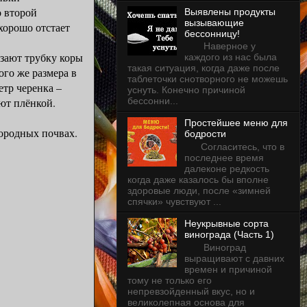
 второй
Выявлены продукты
вызывающие
хорошо отстает
бессонницу!
Наверное у
ают трубку коры
каждого из нас была
такая ситуация, когда даже после
ого же размера в
таблеточки снотворного не можешь
етр черенка –
уснуть. Конечно причиной
ют плёнкой.
бессонни...
Простейшее меню для
ородных почвах.
бодрости
Согласитесь, что в
последнее время
далеконе редкость
когда даже казалось бы вполне
здоровые люди, после «зимней
спячки» чувствуют ...
Неукрывные сорта
винограда (Часть 1)
Виноград
выращивают с давних
времен и причиной
тому не только его
непревзойденный вкус, но и
великолепная основа для