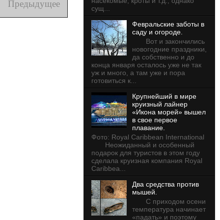
насекомые, кроты и т.д., однако
Предыдущее
сущ...
Февральские заботы в
саду и огороде.
Вот и закончились
новогодние праздники,
да собственно и до
конца января осталось уже не так
уж и много, а там уже и пора
готовиться к...
Крупнейший в мире
круизный лайнер
«Икона морей» вышел
в свое первое
плавание.
Фото: Royal Caribbean International
Неожиданный и особенный
подарок для туристов в этом году
сделала круизная компания Royal
Caribbea...
Два средства против
мышей.
С приходом осени
температура начинает
«падать» и поэтому