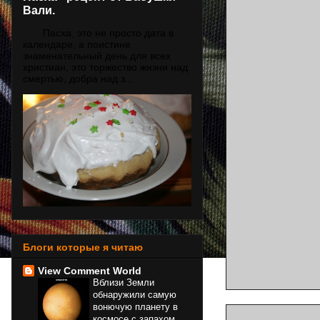
Вали.
Пасха, это не просто дата в
календаре, а поистине
знаменательный день для всех
христиан, это торжество жизни над
смертью, добра над з...
Блоги которые я читаю
View Comment World
Вблизи Земли
обнаружили самую
вонючую планету в
космосе с запахом