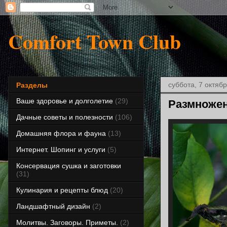
Comfort Town Club
суббота, 7 октябр
Разделы
Ваше здоровье и долголетие
(29)
Размножен
Дачные советы и полезности
(106)
Домашняя флора и фауна
(13)
Интернет. Шопинг и услуги
(5)
Консервация сушка и заготовки
(31)
Кулинария и рецепты блюд
(20)
Ландшафтный дизайн
(2)
Молитвы. Заговоры. Приметы.
(2)