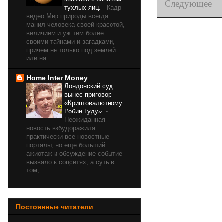
Следующее
тухлых яиц.
-
Кадр
видео Мир природы всегда
манил человека своей красотой,
величием и уж тем более
своими тайнами и загадками,
причем не только под землей
или на ...
Home Inter Money
Лондонский суд
вынес приговор
«Криптовалютному
Робин Гуду».
-
Неожиданная
новость взбудоражила
практически все новостные
порталы, но еще больший
ажиотаж и обсуждение событие
вызвало в соцсетях, а суть в
том, ...
Постоянные читатели